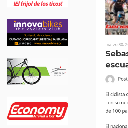
marzo 30, 
Sebas
escua
Pos
El ciclist
con su nue
de 100 par
El naciona