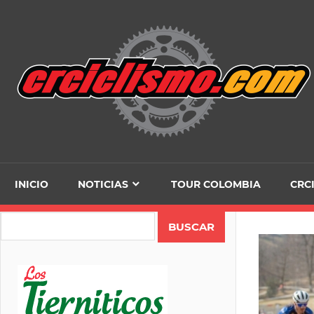
Skip
to
content
INICIO
NOTICIAS
TOUR COLOMBIA
CRC
Search