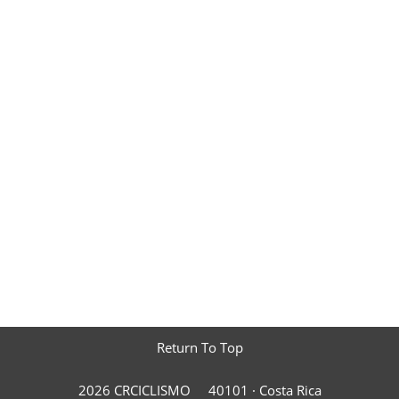
Return To Top
2026 CRCICLISMO
40101 ·
Costa Rica