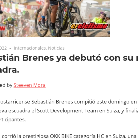
2022
Internacionales
,
Noticias
tián Brenes ya debutó con su
dra.
ted by
Steeven Mora
a costarricense Sebastián Brenes compitió este domingo e
va escuadra el Scott Development Team en Suiza, y finalizó
ticipantes.
l corrió la prestigiosa OKK BIKE categoría HC en Suiza, una