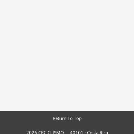
Return To Top
2026 CRCICLISMO
40101 ·
Costa Rica