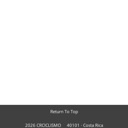
Return To Top
2026 CRCICLISMO
40101 ·
Costa Rica