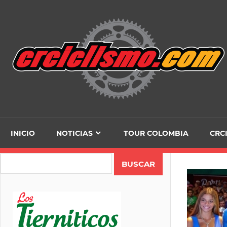
Skip
to
content
INICIO
NOTICIAS
TOUR COLOMBIA
CRC
Search