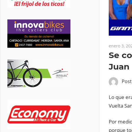
enero 3, 20
Se co
Juan
Pos
Lo que era
Vuelta San
Por medio
porque to