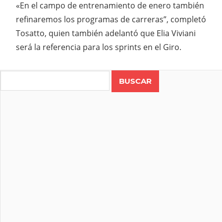
«En el campo de entrenamiento de enero también
refinaremos los programas de carreras”, completó
Tosatto, quien también adelantó que Elia Viviani
será la referencia para los sprints en el Giro.
EUROPA
GIRO
Search
DE
ITALIA
INEOS
RICHARD
CARAPAZ
UCI