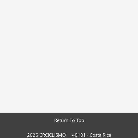
Return To Top
2026 CRCICLISMO
40101 ·
Costa Rica