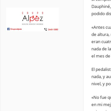
Dauphiné,
podido dis
«Antes cu
de altura,
eran cuatr
nada de l
el mes de
El pedalis
nada, y a
nivel, y p
«No fue qu
en mi mejo