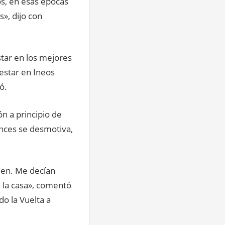
os, en esas épocas
», dijo con
tar en los mejores
estar en Ineos
ó.
n a principio de
onces se desmotiva,
ien. Me decían
n la casa», comentó
do la Vuelta a