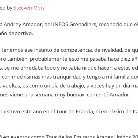
ted by
Steeven Mora
sta Andrey Amador, del INEOS Grenadiers, reconoció que e
año deportivo.
 tenemos ese instinto de competencia, de rivalidad, de q
pero también, probablemente esto me pasaba hace diez año
s, se me enredaba todo y no sabía ni que hacer, a estas e
 con muchísimas más tranquilidad y tengo a mi familia qu
vueltas, es como un día de trabajo, a veces hay un día m
pués viene una semana muy buena», comentó Amador.
estuvo este año en el Tour de Francia, ni en el Giro de Ital
ió en eventos como Tour de los Emiratos Árabes Unidos 20