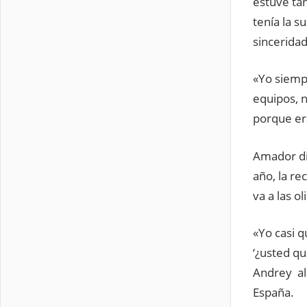
estuve ta
tenía la s
sinceridad
«Yo siemp
equipos, n
porque era
Amador di
año, la re
va a las o
«Yo casi 
‘¿usted qu
Andrey al 
España.