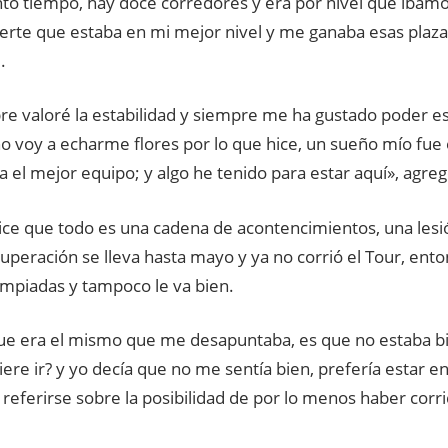
nto tiempo, hay doce corredores y era por nivel que íbam
uerte que estaba en mi mejor nivel y me ganaba esas plazas
.
re valoré la estabilidad y siempre me ha gustado poder es
o voy a echarme flores por lo que hice, un sueño mío fue 
 el mejor equipo; y algo he tenido para estar aquí», agreg
ce que todo es una cadena de acontencimientos, una lesió
cuperación se lleva hasta mayo y ya no corrió el Tour, ent
limpiadas y tampoco le va bien.
que era el mismo que me desapuntaba, es que no estaba b
iere ir? y yo decía que no me sentía bien, prefería estar e
referirse sobre la posibilidad de por lo menos haber corri