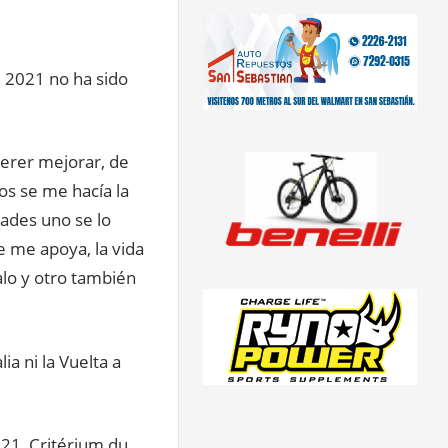
l 2021 no ha sido
uerer mejorar, de
s se me hacía la
dades uno se lo
e me apoya, la vida
alo y otro también
ia ni la Vuelta a
21, Critérium du