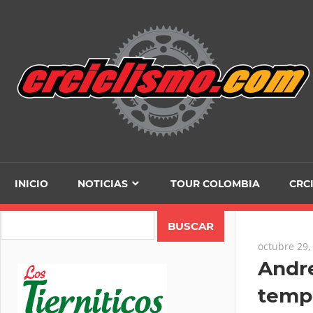
Skip
to
content
INICIO
NOTICIAS
TOUR COLOMBIA
CRC
Search
octubre 29,
Andr
temp