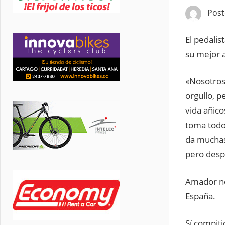
Pos
El pedali
su mejor 
«Nosotros
orgullo, 
vida añico
toma todo
da muchas 
pero des
Amador no 
España.
Sí compit