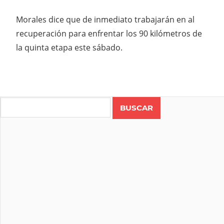
Morales dice que de inmediato trabajarán en al
recuperación para enfrentar los 90 kilómetros de
la quinta etapa este sábado.
COLOMBIA
COSTA
Search
RICA
GO
RIGO
GO
LUISA
MORALES
VUELTA
FEMENINA