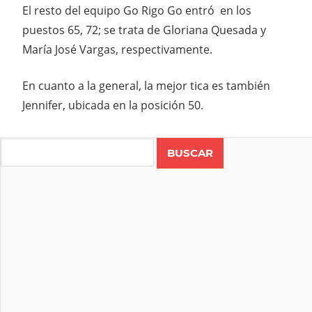
El resto del equipo Go Rigo Go entró en los
puestos 65, 72; se trata de Gloriana Quesada y
María José Vargas, respectivamente.
En cuanto a la general, la mejor tica es también
Jennifer, ubicada en la posición 50.
COLOMBIA
COSTA
Search
RICA
GO
RIGO
GO
JENNIFER
MORALES
VUELTA
FEMENINA