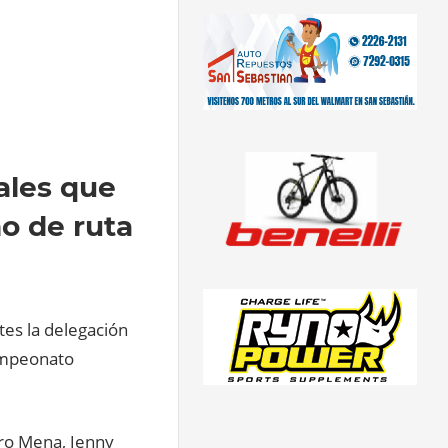
ales que
o de ruta
tes la delegación
Campeonato
gro Mena, Jenny