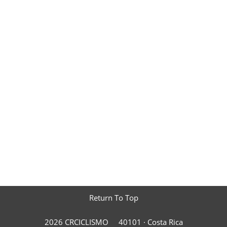
Return To Top
2026 CRCICLISMO
40101 ·
Costa Rica