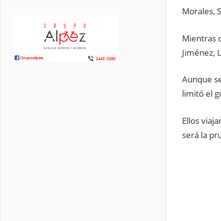
Morales, 
Mientras q
Jiménez, L
Aunque se
limitó el 
Ellos viaj
será la pr
CAMPEONA
CENTROAM
DE RUTA
EL
SALVADOR
RUTA