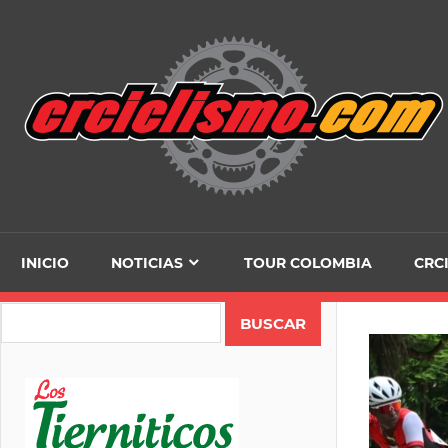
Skip
to
content
INICIO
NOTICIAS
TOUR COLOMBIA
CRC
Search