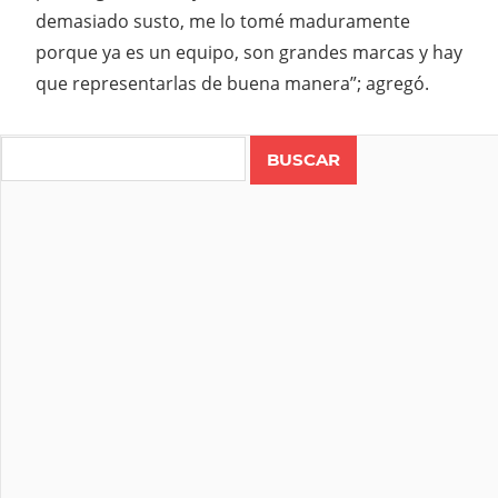
demasiado susto, me lo tomé maduramente
porque ya es un equipo, son grandes marcas y hay
que representarlas de buena manera”; agregó.
ANGIE
ANGIE
Search
BOGANTES
BAGACES
CBZ
ASFALTOS
CICLISMO
CICLISTA
LOS
SUEÑOS
CAFÉ