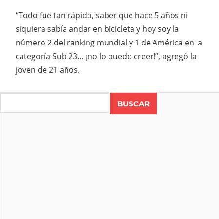
“Todo fue tan rápido, saber que hace 5 años ni
siquiera sabía andar en bicicleta y hoy soy la
número 2 del ranking mundial y 1 de América en la
categoría Sub 23… ¡no lo puedo creer!”, agregó la
joven de 21 años.
ABIGAIL
ABIGAIL
Search
RECIO
CALI
CICLISMO
CICLISMO
DE PISTA
COLOMBIA
PANAMERICANOS
PISTA