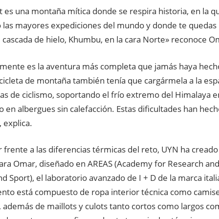
t es una montaña mítica donde se respira historia, en la q
 las mayores expediciones del mundo y donde te quedas 
 cascada de hielo, Khumbu, en la cara Norte» reconoce O
mente es la aventura más completa que jamás haya hec
icicleta de montaña también tenía que cargármela a la esp
llas de ciclismo, soportando el frío extremo del Himalaya e
 en albergues sin calefacción. Estas dificultades han he
 explica.
 frente a las diferencias térmicas del reto, UYN ha cread
para Omar, diseñado en AREAS (Academy for Research and 
d Sport), el laboratorio avanzado de I + D de la marca itali
nto está compuesto de ropa interior técnica como camiset
s, además de maillots y culots tanto cortos como largos c