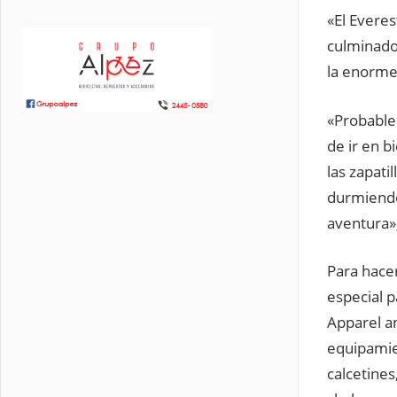
«El Everes
culminado
la enorme
«Probable
de ir en b
las zapati
durmiendo
aventura»,
Para hacer
especial 
Apparel an
equipamie
calcetine