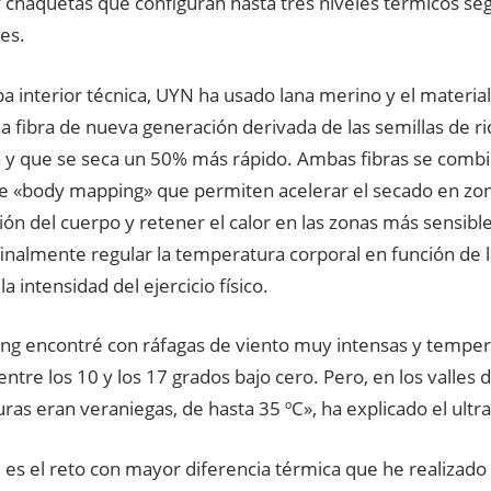
 chaquetas que configuran hasta tres niveles térmicos seg
es.
pa interior técnica, UYN ha usado lana merino y el material
a fibra de nueva generación derivada de las semillas de r
a y que se seca un 50% más rápido. Ambas fibras se comb
de «body mapping» que permiten acelerar el secado en z
ión del cuerpo y retener el calor en las zonas más sensibles
finalmente regular la temperatura corporal en función de
la intensidad del ejercicio físico.
ng encontré con ráfagas de viento muy intensas y tempe
entre los 10 y los 17 grados bajo cero. Pero, en los valles
as eran veraniegas, de hasta 35 ºC», ha explicado el ultraci
 es el reto con mayor diferencia térmica que he realizad