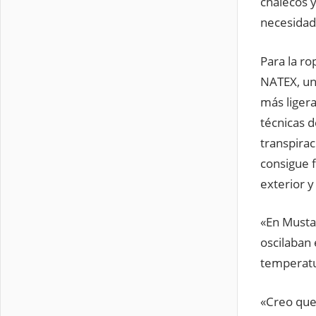
chalecos y
necesidad
Para la ro
NATEX, un
más liger
técnicas 
transpirac
consigue 
exterior y 
«En Musta
oscilaban 
temperatur
«Creo que