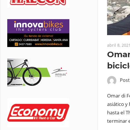
abril 8, 202
Omar 
bicic
Pos
Omar di Fe
asiático y
hasta el 
terminar e