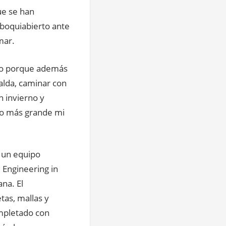
ue se han
boquiabierto ante
mar.
ho porque además
alda, caminar con
n invierno y
cho más grande mi
o un equipo
Engineering in
ana. El
as, mallas y
ompletado con