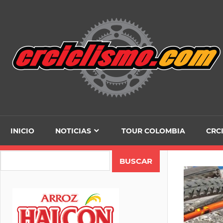
Skip
to
content
INICIO
NOTICIAS
TOUR COLOMBIA
CRC
Search