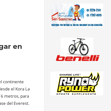
egar en
el continente
desde el Kora La
16 metros, para
ase del Everest.