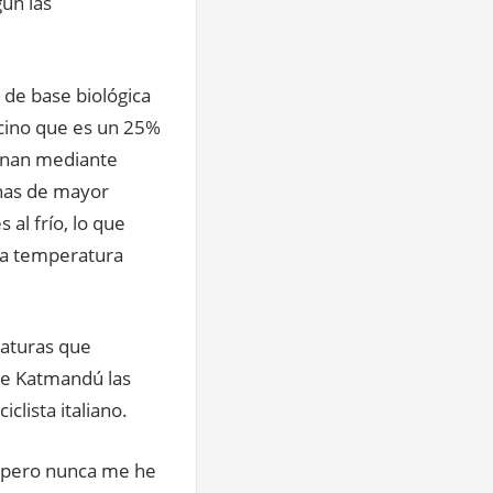
ún las
 de base biológica
icino que es un 25%
inan mediante
onas de mayor
 al frío, lo que
 la temperatura
raturas que
 de Katmandú las
clista italiano.
o pero nunca me he