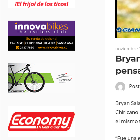
noviembre 
Bryan
pens
Pos
Bryan Sal
Chiricano 
el mismo t
“Fue una e