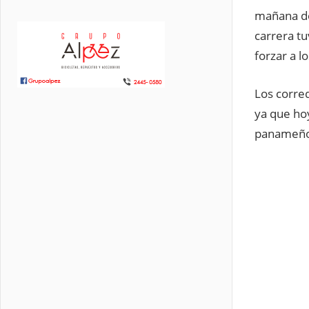
mañana do
carrera t
forzar a l
Los corred
ya que hoy
panameños