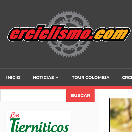
Skip
to
content
INICIO
NOTICIAS
TOUR COLOMBIA
CRC
Search