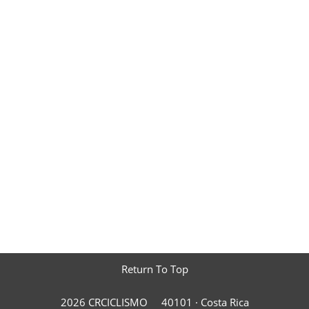
Return To Top
2026 CRCICLISMO
40101 ·
Costa Rica