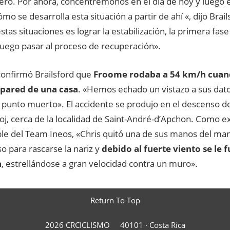
mero. Por ahora, concentrémonos en el día de hoy y luego 
o se desarrolla esta situación a partir de ahí «, dijo Brai
stas situaciones es lograr la estabilización, la primera fase 
luego pasar al proceso de recuperación».
onfirmó Brailsford que
Froome rodaba a 54 km/h cuand
 pared de una casa
. «Hemos echado un vistazo a sus dato
punto muerto». El accidente se produjo en el descenso de
oj, cerca de la localidad de Saint-André-d’Apchon. Como ex
le del Team Ineos, «Chris quitó una de sus manos del man
o para rascarse la nariz y
debido al fuerte viento se le 
a
, estrellándose a gran velocidad contra un muro».
Return To Top
2026 CRCICLISMO
40101 ·
Costa Rica