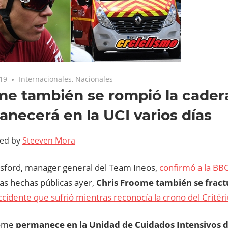
019
Internacionales
,
Nacionales
e también se rompió la cader
necerá en la UCI varios días
ted by
Steeven Mora
lsford, manager general del Team Ineos,
confirmó a la BB
ras hechas públicas ayer,
Chris Froome también se fract
ccidente que sufrió mientras reconocía la crono del Crité
oome
permanece en la Unidad de Cuidados Intensivos d