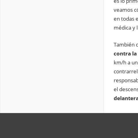
es lo pri
veamos cóm
en todas e
médica y 
También c
contra la
km/h a un 
contrarrel
responsab
el descens
delanter