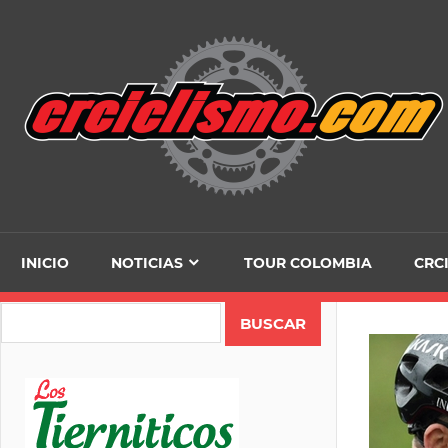
Skip
to
content
INICIO
NOTICIAS
TOUR COLOMBIA
CRC
Search