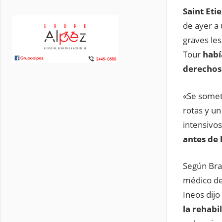
Saint Eti
de ayer a 
graves le
Tour
habí
derechos 
«Se someti
rotas y u
intensivos
antes de 
Según Bra
médico del
Ineos dij
la rehabi