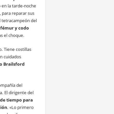
o en la tarde-noche
, para reparar sus
l tetracampeón del
l fémur y codo
as el choque.
. Tiene costillas
en cuidados
jo Brailsford
ompañía del
. El dirigente del
 de tiempo para
ción
. «Lo primero