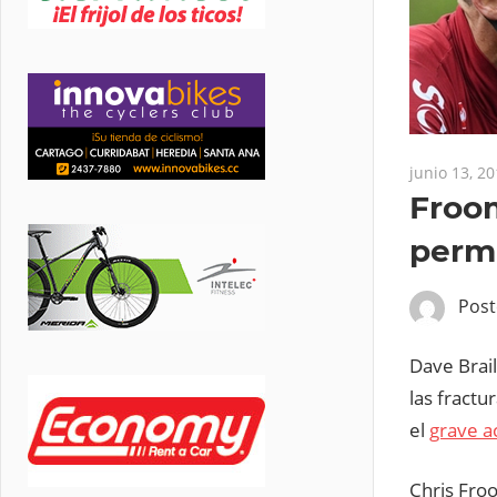
junio 13, 2
Froom
perma
Pos
Dave Brai
las fractu
el
grave a
Chris Fr