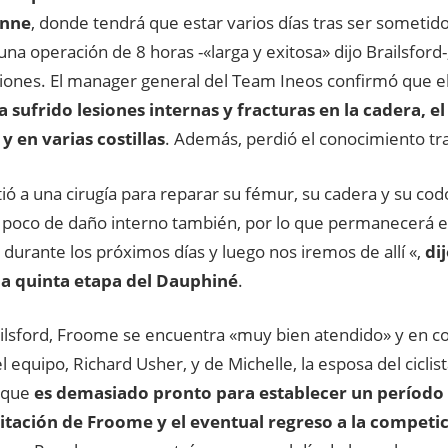
enne
, donde tendrá que estar varios días tras ser sometid
una operación de 8 horas -«larga y exitosa» dijo Brailsford-
siones. El manager general del Team Ineos confirmó que e
a sufrido lesiones internas y fracturas en la cadera, e
y en varias costillas
. Además, perdió el conocimiento tr
ó a una cirugía para reparar su fémur, su cadera y su codo
n poco de daño interno también, por lo que permanecerá 
 durante los próximos días y luego nos iremos de allí «,
di
la quinta etapa del Dauphiné
.
ilsford, Froome se encuentra «muy bien atendido» y en c
 equipo, Richard Usher, y de Michelle, la esposa del ciclista
o que
es demasiado pronto para establecer un período
litación de Froome y el eventual regreso a la competi