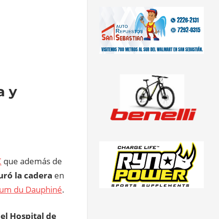
a y
C
que además de
uró la cadera
en
rium du Dauphiné
.
el Hospital de