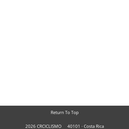
Return To Top
2026 CRCICLISMO
40101 ·
Costa Rica