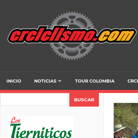
Skip
to
content
INICIO
NOTICIAS
TOUR COLOMBIA
CRC
Search