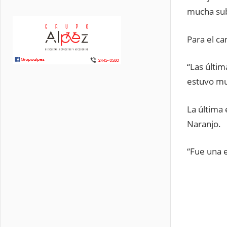
mucha subi
Para el ca
“Las últim
estuvo mu
La última 
Naranjo.
“Fue una 