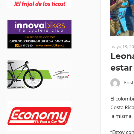
mayo 13, 2
Leona
estar
Pos
El colomb
Costa Rica
la misma.
“Estoy con