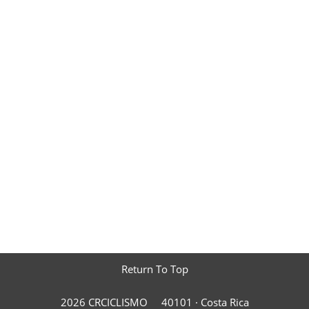
Return To Top
2026 CRCICLISMO
40101 ·
Costa Rica