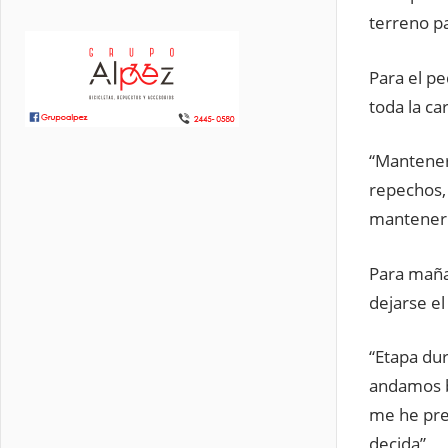
terreno p
Para el pe
toda la ca
“Mantener 
repechos, 
mantener l
Para mañan
dejarse el
“Etapa du
andamos b
me he pre
decida”