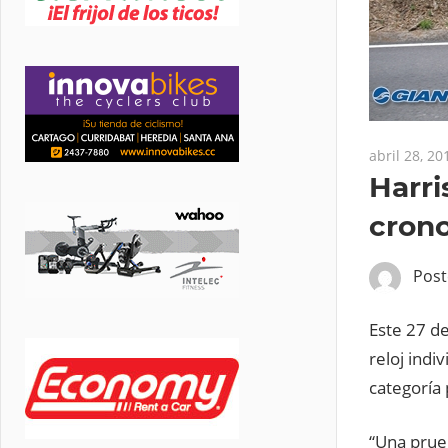
abril 28, 20
Harri
crono
Pos
Este 27 de
reloj indi
categoría 
“Una prue