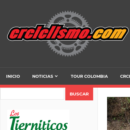
Skip
to
content
INICIO
NOTICIAS
TOUR COLOMBIA
CRC
Search