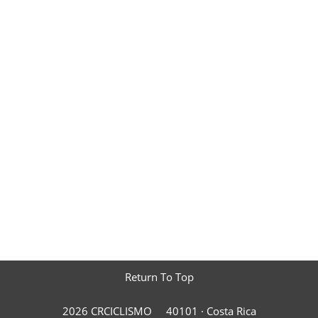
Return To Top
2026 CRCICLISMO
40101 ·
Costa Rica