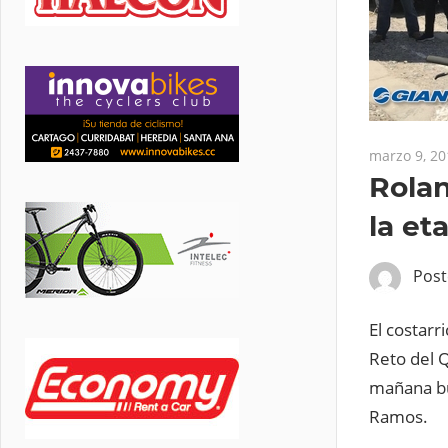
marzo 9, 20
Rolan
la et
Pos
El costarr
Reto del Q
mañana bu
Ramos.