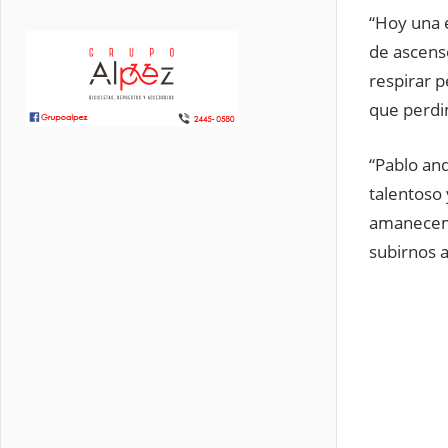
“Hoy una 
de ascens
respirar 
que perdi
“Pablo an
talentoso
amanecemo
subirnos a