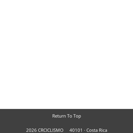
Return To Top
2026 CRCICLISMO
40101 ·
Costa Rica