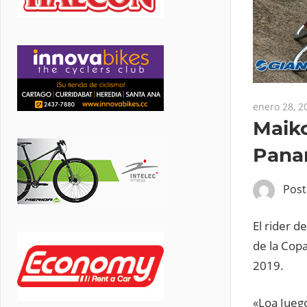
enero 28, 2
Maiko
Pana
Pos
El rider 
de la Copa
2019.
«Loa Jueg