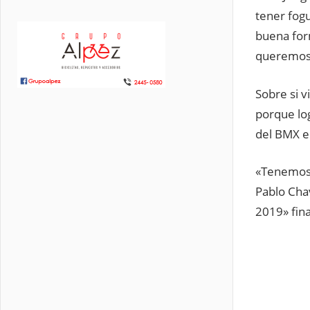
tener fogu
buena for
queremos 
Sobre si v
porque log
del BMX e
«Tenemos 
Pablo Cha
2019» fina