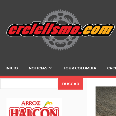
Skip
to
content
INICIO
NOTICIAS
TOUR COLOMBIA
CRC
Search