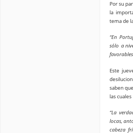
Por su pa
la importa
tema de la
“En Portu
sólo a ni
favorables
Este juev
desilucio
saben que
las cuale
“La verda
locas, an
cabeza fr