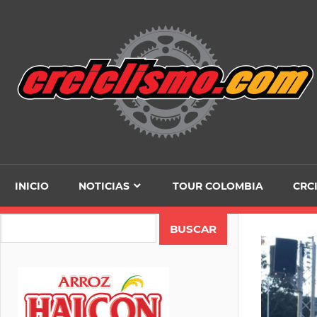
Skip
to
content
INICIO
NOTICIAS
TOUR COLOMBIA
CRC
Search