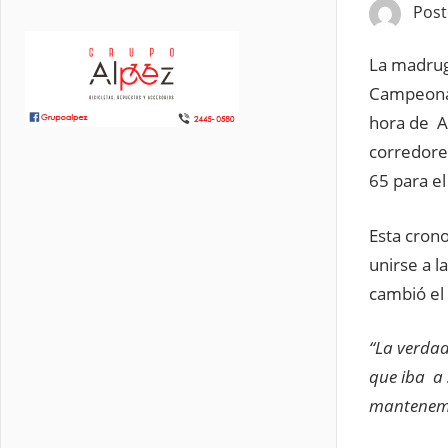
Pos
La madruga
Campeonat
hora de A
corredores
65 para el
Esta crono
unirse a 
cambió el 
“La verda
que iba a
mantenem