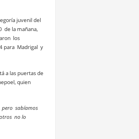
egoría juvenil del
0 de la mañana,
paron los
54 para Madrigal y
á a las puertas de
nepoel, quien
a, pero sabíamos
sotros no lo