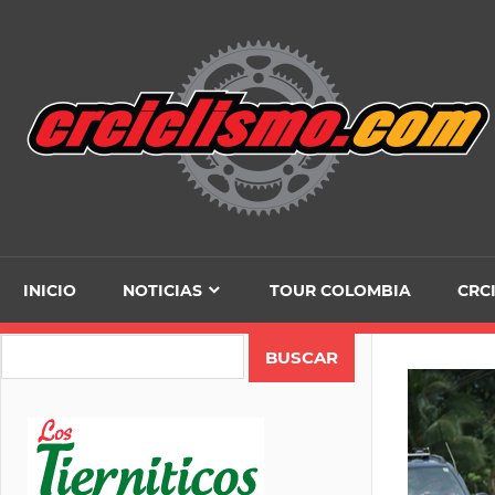
Skip
to
content
INICIO
NOTICIAS
TOUR COLOMBIA
CRC
Search