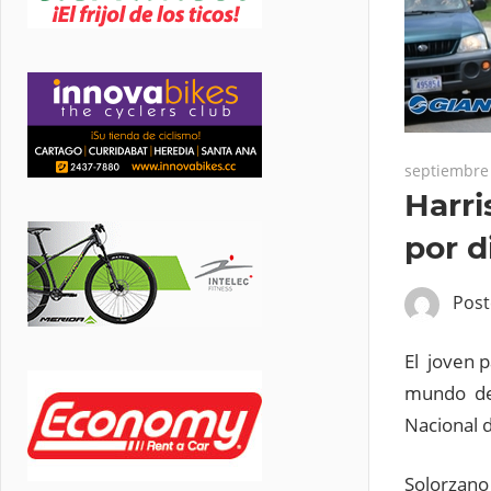
septiembre 
Harri
por d
Pos
El joven 
mundo de
Nacional d
Solorzano