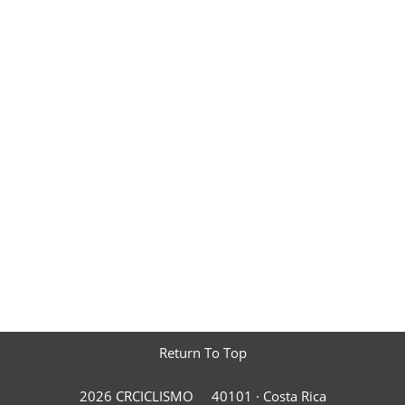
Return To Top
2026 CRCICLISMO
40101 ·
Costa Rica