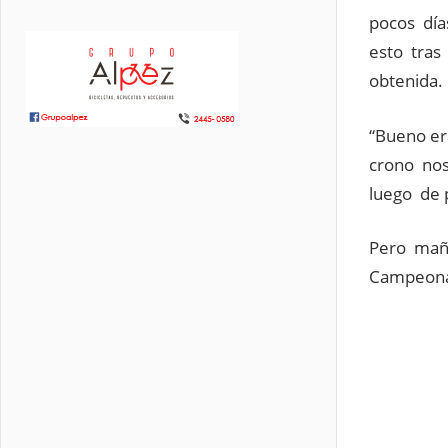
pocos día
esto tras
obtenida.
“Bueno er
crono nos
luego de 
Pero maña
Campeonat