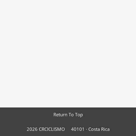
Return To Top
2026 CRCICLISMO
40101 ·
Costa Rica