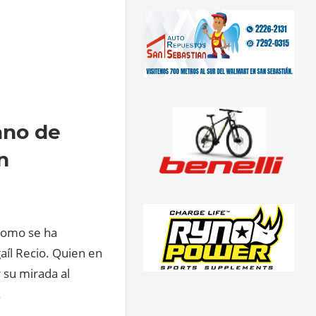
ano de
n
dromo se ha
aíl Recio. Quien en
 su mirada al
.