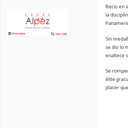
Recio en 
la discipl
Panamerica
Sin medall
se dio lo 
enaltece 
Se rompen 
élite grac
placer que