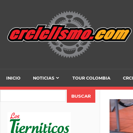
Skip
to
content
INICIO
NOTICIAS
TOUR COLOMBIA
CRC
Search