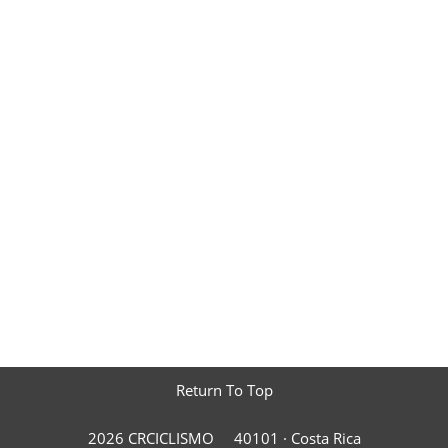
Return To Top
2026 CRCICLISMO
40101 ·
Costa Rica