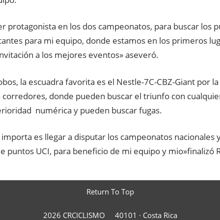
er protagonista en los dos campeonatos, para buscar los p
tantes para mi equipo, donde estamos en los primeros lu
invitación a los mejores eventos» aseveró.
lobos, la escuadra favorita es el Nestle-7C-CBZ-Giant por l
s corredores, donde pueden buscar el triunfo con cualqui
erioridad numérica y pueden buscar fugas.
lo importa es llegar a disputar los campeonatos nacionales 
de puntos UCI, para beneficio de mi equipo y mio»finaliz
Return To Top
2026 CRCICLISMO
40101 ·
Costa Rica