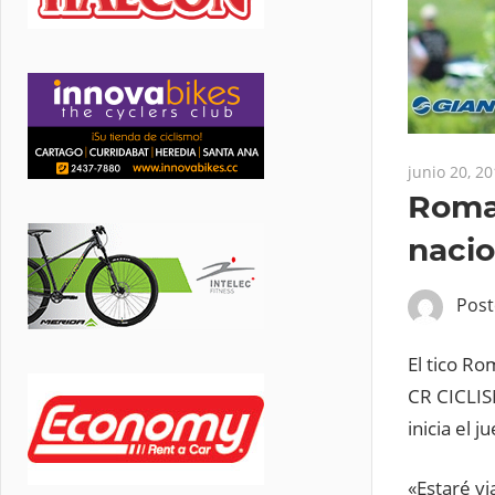
junio 20, 2
Roman
nacio
Pos
El tico Ro
CR CICLIS
inicia el j
«Estaré vi