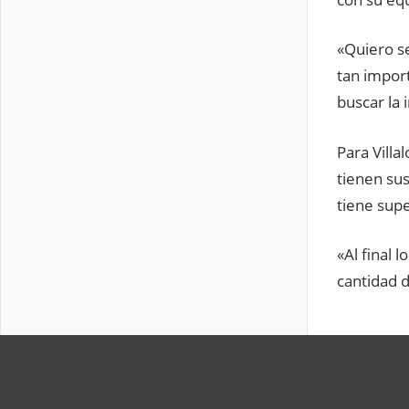
«Quiero s
tan impor
buscar la 
Para Villa
tienen su
tiene sup
«Al final 
cantidad 