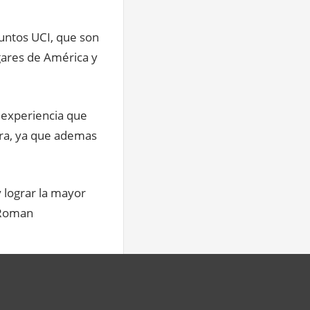
untos UCI, que son
gares de América y
a experiencia que
era, ya que ademas
y lograr la mayor
ó Roman