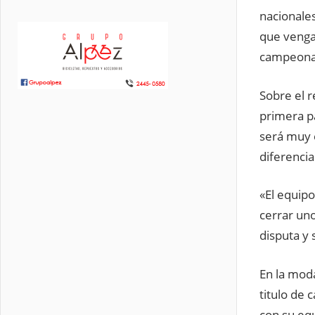
nacionale
que venga 
campeonato
Sobre el r
primera pa
será muy 
diferencia
«El equipo
cerrar uno
disputa y 
En la moda
titulo de 
con su eq