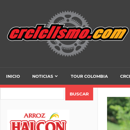
Skip
to
content
INICIO
NOTICIAS
TOUR COLOMBIA
CRC
Search