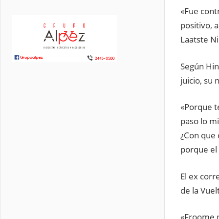
«Fue contr
positivo, 
Laatste N
Según Hina
juicio, su
«Porque te
paso lo mi
¿Con que 
porque el 
El ex corr
de la Vuel
«Froome n