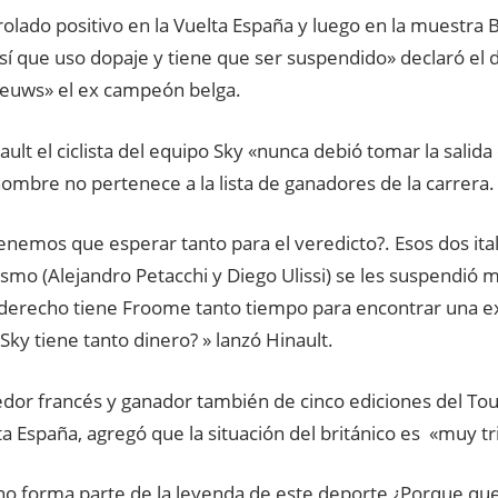
olado positivo en la Vuelta España y luego en la muestra B, 
así que uso dopaje y tiene que ser suspendido» declaró el 
ieuws» el ex campeón belga.
ult el ciclista del equipo Sky «nunca debió tomar la salida 
 nombre no pertenece a la lista de ganadores de la carrera.
nemos que esperar tanto para el veredicto?. Esos dos ital
smo (Alejandro Petacchi y Diego Ulissi) se les suspendió
derecho tiene Froome tanto tiempo para encontrar una ex
Sky tiene tanto dinero? » lanzó Hinault.
edor francés y ganador también de cinco ediciones del Tou
ta España, agregó que la situación del británico es «muy tr
o forma parte de la leyenda de este deporte ¿Porque que