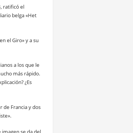
ratificó el
diario belga «Het
en el Giro» y a su
ianos a los que le
 mucho más rápido.
plicación? ¿Es
r de Francia y dos
iste».
 imagen se da del