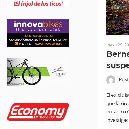
mayo 29, 2
Berna
susp
Pos
El ex cicl
que la org
británico 
investigac