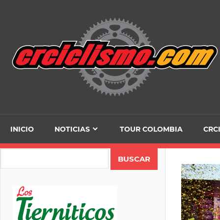
Skip
to
content
INICIO
NOTICIAS
TOUR COLOMBIA
CRC
Search