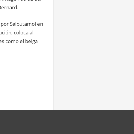
Bernard.
 por Salbutamol en
ción, coloca al
des como el belga