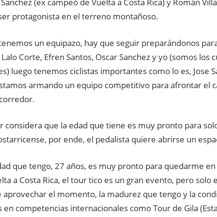
 Sanchez (ex campeó de Vuelta a Costa Rica) y Román Vill
ser protagonista en el terreno montañoso.
 tenemos un equipazo, hay que seguir preparándonos par
 Lalo Corte, Efren Santos, Oscar Sanchez y yo (somos los 
s) luego tenemos ciclistas importantes como lo es, Jose S
estamos armando un equipo competitivo para afrontar el c
 corredor.
r considera que la edad que tiene es muy pronto para sol
starricense, por ende, el pedalista quiere abrirse un espac
edad que tengo, 27 años, es muy pronto para quedarme en 
lta a Costa Rica, el tour tico es un gran evento, pero solo 
 aprovechar el momento, la madurez que tengo y la condic
 en competencias internacionales como Tour de Gila (Esta