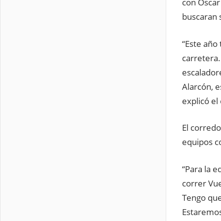
con Oscar
buscaran 
“Este año
carretera.
escaladore
Alarcón, 
explicó el
El corredo
equipos co
“Para la 
correr Vue
Tengo que
Estaremos