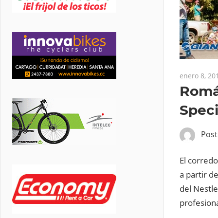
enero 8, 20
Román
Speci
Pos
El corredo
a partir d
del Nestle
profesiona