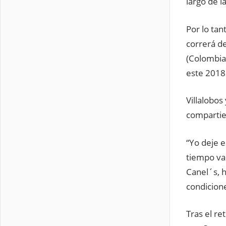
largo de l
Por lo tan
correrá de
(Colombia
este 2018
Villalobo
compartie
“Yo deje 
tiempo va
Canel´s, 
condicion
Tras el re