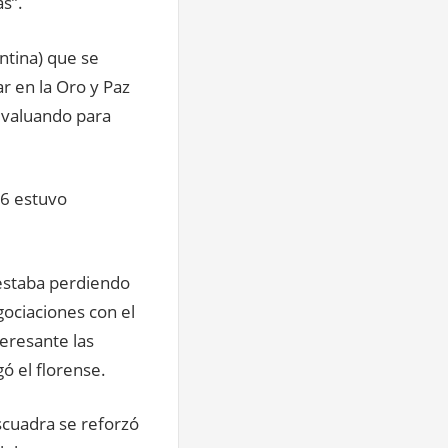
as”.
ntina) que se
ar en la Oro y Paz
evaluando para
16 estuvo
 estaba perdiendo
ociaciones con el
eresante las
ó el florense.
escuadra se reforzó