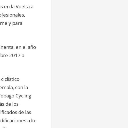
s en la Vuelta a
ofesionales,
rme y para
inental en el año
ubre 2017 a
iclístico
emala, con la
Tobago Cycling
ás de los
ficados de las
dificaciones a lo