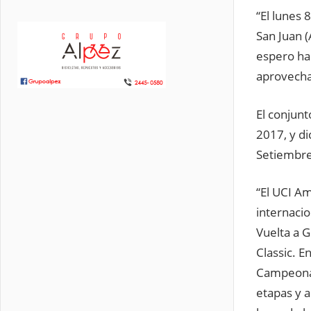
“El lunes 
San Juan (
espero ha
aprovechar
El conjunt
2017, y di
Setiembre
“El UCI Am
internacio
Vuelta a G
Classic. 
Campeonat
etapas y a