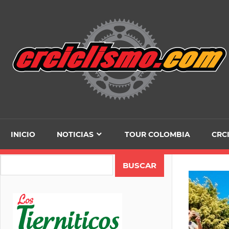
Skip
to
content
INICIO
NOTICIAS
TOUR COLOMBIA
CRC
Search