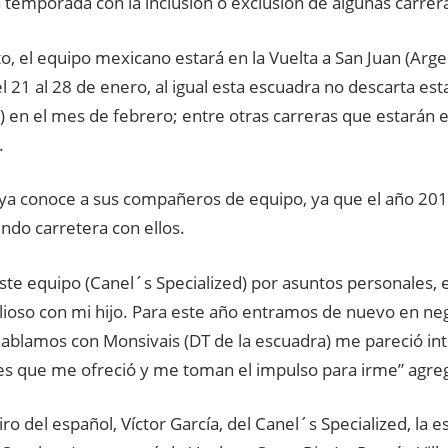
a temporada con la inclusión o exclusión de algunas carrer
to, el equipo mexicano estará en la Vuelta a San Juan (Arge
l 21 al 28 de enero, al igual esta escuadra no descarta est
) en el mes de febrero; entre otras carreras que estarán 
.
s ya conoce a sus compañeros de equipo, ya que el año 20
ndo carretera con ellos.
este equipo (Canel´s Specialized) por asuntos personales,
lioso con mi hijo. Para este año entramos de nuevo en neg
hablamos con Monsivais (DT de la escuadra) me pareció int
es que me ofreció y me toman el impulso para irme” agreg
tiro del español, Víctor García, del Canel´s Specialized, la 