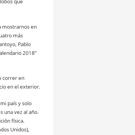
alobos que
a mostrarnos en
cuatro más
antoyo, Pablo
alendario 2018”
o correr en
io en el exterior.
mi país y solo
es una vez al año.
ión física.
dos Unidos),