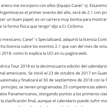
8 enero me incorporo con ellos (Equipo Canel´s). Estaremo
Argentina) es el primer evento del año, será de 2.1 con pr
cer un buen papel, es un carrera muy bonita para mostra
 la forma física que tengo” dijo a Cr Ciclismo.
o mexicano, Canel´s Specializaed, adquirió la licencia Cont
cha licencia cubre los eventos 2.1 que van del mes de oct
 2018, como lo explica la UCI en su pagina web.
érica Tour 2018 es la decimocuarta edición del calendario c
nal americano. Se inició el 23 de octubre de 2017 en Guat
uatemala y finalizará el 30 de septiembre de 2018 con la 
En principio, se tienen programadas 25 competencias adem
os Panamericanos, otorgando puntos a los primeros clasi
 la clasificación final, aunque el calendario puede sufrir mo