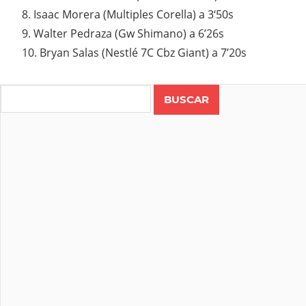
8. Isaac Morera (Multiples Corella) a 3‘50s
9. Walter Pedraza (Gw Shimano) a 6’26s
10. Bryan Salas (Nestlé 7C Cbz Giant) a 7’20s
Search