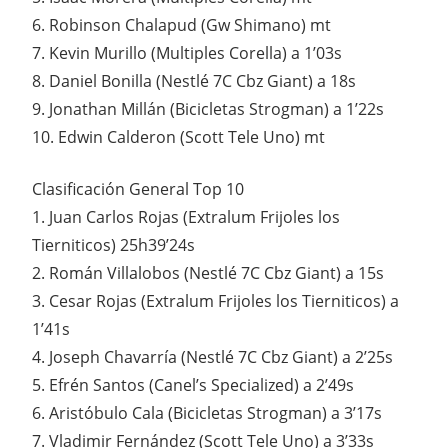
6. Robinson Chalapud (Gw Shimano) mt
7. Kevin Murillo (Multiples Corella) a 1’03s
8. Daniel Bonilla (Nestlé 7C Cbz Giant) a 18s
9. Jonathan Millán (Bicicletas Strogman) a 1’22s
10. Edwin Calderon (Scott Tele Uno) mt
Clasificación General Top 10
1. Juan Carlos Rojas (Extralum Frijoles los
Tierniticos) 25h39’24s
2. Román Villalobos (Nestlé 7C Cbz Giant) a 15s
3. Cesar Rojas (Extralum Frijoles los Tierniticos) a
1’41s
4. Joseph Chavarría (Nestlé 7C Cbz Giant) a 2’25s
5. Efrén Santos (Canel’s Specialized) a 2’49s
6. Aristóbulo Cala (Bicicletas Strogman) a 3’17s
7. Vladimir Fernández (Scott Tele Uno) a 3’33s