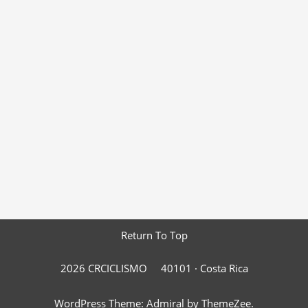
Return To Top
2026 CRCICLISMO
40101 ·
Costa Rica
WordPress Theme: Admiral by ThemeZee.