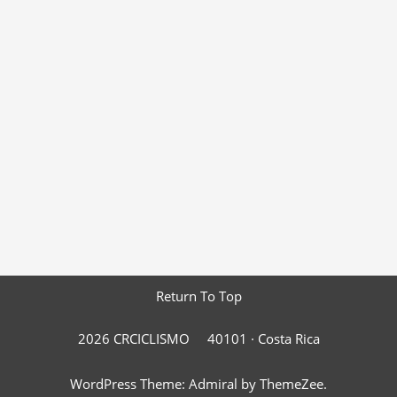
Return To Top
2026 CRCICLISMO
40101 ·
Costa Rica
WordPress Theme: Admiral by ThemeZee.