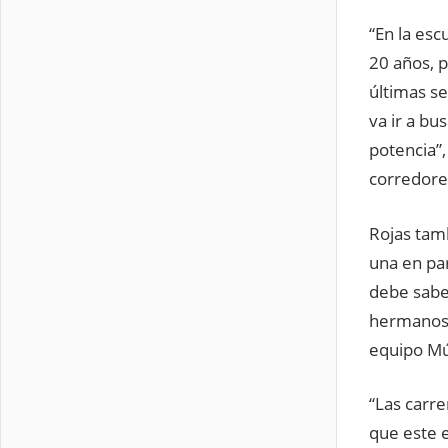
“En la es
20 años, 
últimas s
va ir a bu
potencia”,
corredore
Rojas tamb
una en par
debe saber
hermanos,
equipo Múl
“Las carre
que este e