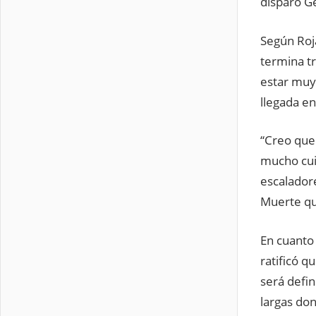
disparó G
Según Roja
termina tr
estar muy
llegada en
“Creo que 
mucho cuid
escaladore
Muerte qu
En cuanto 
ratificó q
será defin
largas do