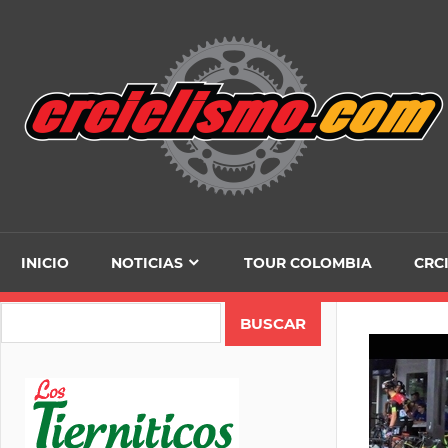
Skip
to
content
INICIO
NOTICIAS
TOUR COLOMBIA
CRC
Search