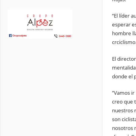
“El líder 
esperar e
hombre lla
crciclismo
El directo
mentalidad
donde el p
“Vamos ir 
creo que 
nuestros 
son ciclis
nosotros 