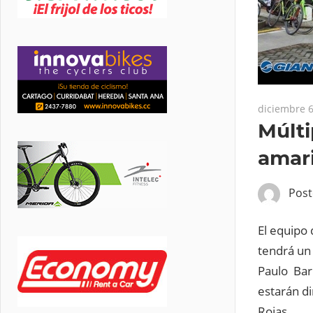
diciembre 6
Múlti
amari
Pos
El equipo 
tendrá un 
Paulo Bar
estarán d
Rojas.