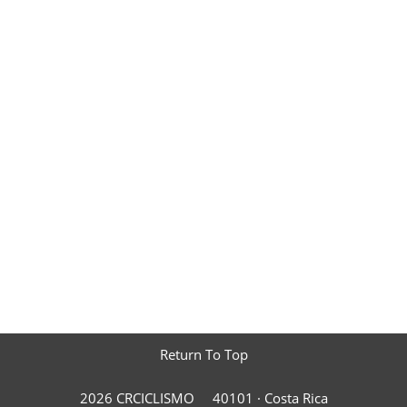
Return To Top
2026 CRCICLISMO
40101 ·
Costa Rica