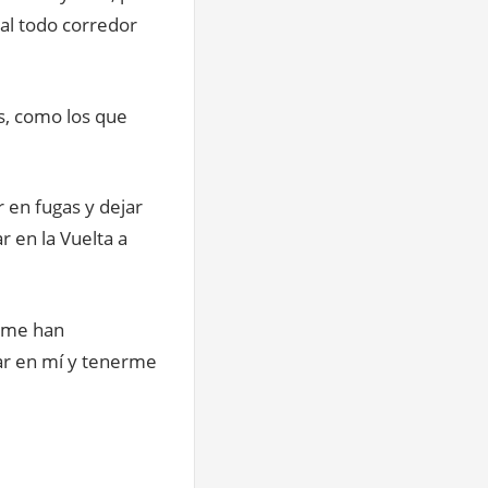
ual todo corredor
s, como los que
 en fugas y dejar
r en la Vuelta a
, me han
iar en mí y tenerme