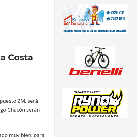
 a Costa
epuesto 2M, será
iego Chacón serán
rado muy bien, para