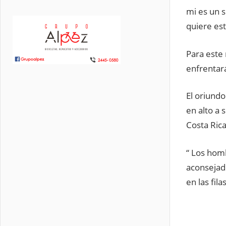
mi es un s
quiere esta
Para este
enfrentará
El oriundo
en alto a 
Costa Rica
“ Los hom
aconsejado
en las fila