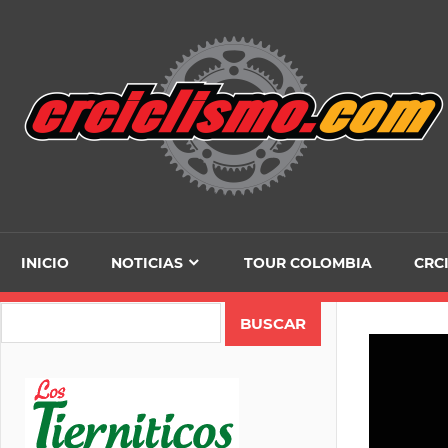
Skip
to
content
INICIO
NOTICIAS
TOUR COLOMBIA
CRC
Search