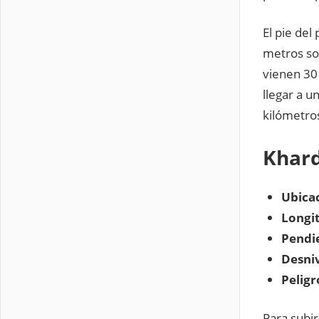
El pie del
metros sob
vienen 30
llegar a 
kilómetros
Khard
Ubicac
Longi
Pendi
Desniv
Peligr
Para subir