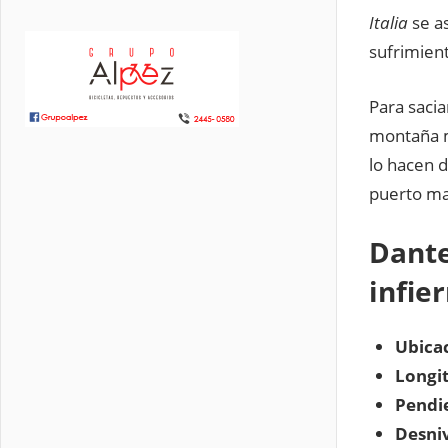
Italia
se a
sufrimient
Para saci
montaña m
lo hacen 
puerto ma
Dante
infie
Ubicac
Longi
Pendi
Desniv