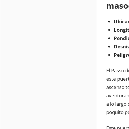
maso
Ubicac
Longi
Pendi
Desniv
Peligr
El Passo d
este puer
ascenso t
aventuran 
a lo larg
poquito p
Este puer