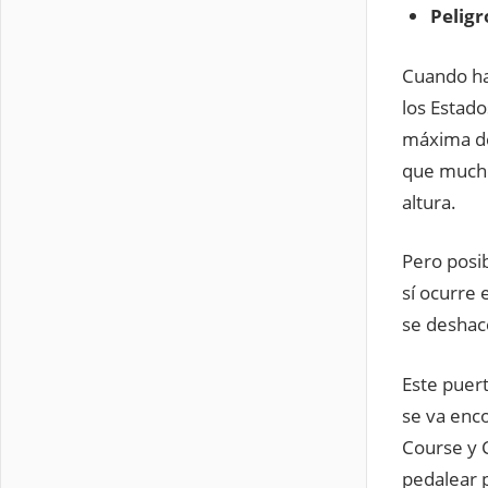
Peligr
Cuando ha
los Estad
máxima de
que mucho
altura.
Pero posi
sí ocurre 
se deshace
Este puert
se va enc
Course y 
pedalear p