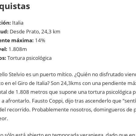
quistas
ión:
Italia
tud:
Desde Prato, 24,3 km
ente máxima:
14%
el:
1.808m
os:
Tortura psicológica
ello Stelvio es un puerto mítico. ¿Quién no disfrutado vie
to en el Giro de Italia? Son 24,3kms con una pendiente m
otal de 1.808 metros que supone una tortura psicológica 
a afrontarlo. Fausto Coppi, dijo tras ascenderlo que “sentí
o del recorrido. Probablemente nosotros, domingueros de 
eor.
to sólo está abierto en temporada veraniega, dado que en 