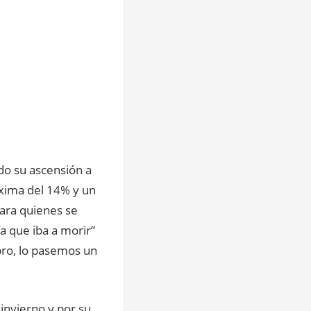
ndo su ascensión a
áxima del 14% y un
para quienes se
a que iba a morir”
pro, lo pasemos un
invierno y por su