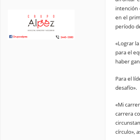
intención
en el pri
período d
«Lograr la
para el eq
haber gan
Para el l
desafío».
«Mi carrer
carrera co
circunsta
círculo», 