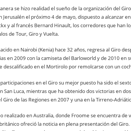
nera se hizo realidad el sueño de la organización del Giro
Jerusalén el próximo 4 de mayo, dispuesto a alcanzar en l
x y al francés Bernard Hinault, los corredores que han lo
tulos de Tour, Giro y Vuelta.
cido en Nairobi (Kenia) hace 32 años, regresa al Giro de
as en 2009 con la camiseta del Barloworld y de 2010 en s
 descalificado en el Mortirolo por remolcarse con un coc
 participaciones en el Giro su mejor puesto ha sido el sext
en San Luca, mientras que ha obtenido dos victorias en do
l Giro de las Regiones en 2007 y una en la Tirreno-Adriáti
eo realizado en Australia, donde Froome se encuentra de v
itánico ofreció la noticia en plena presentación del Giro.