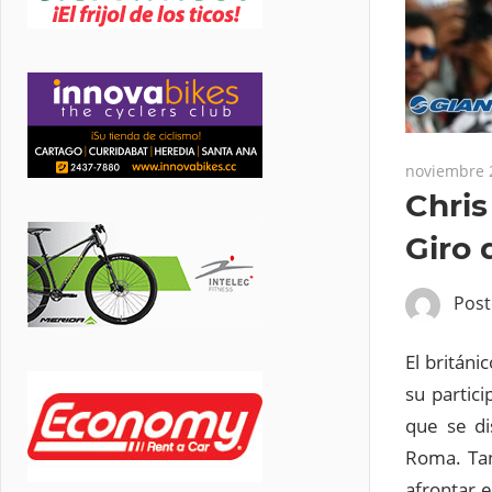
noviembre 
Chris
Giro 
Pos
El britán
su partic
que se di
Roma.
Ta
afrontar e