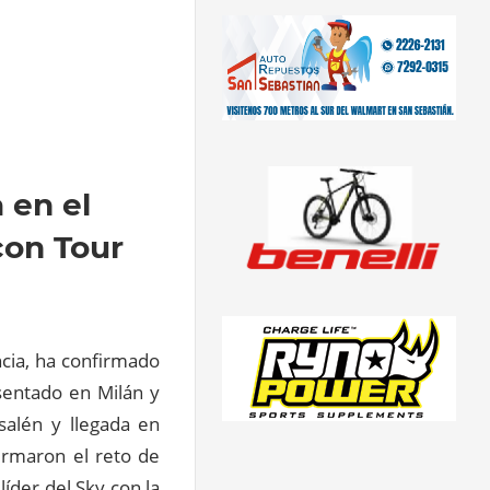
 en el
 con Tour
ncia, ha confirmado
esentado en Milán y
salén y llegada en
irmaron el reto de
líder del Sky con la