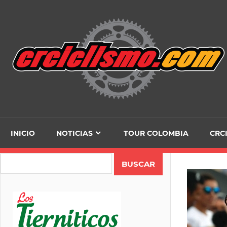
Skip
to
content
INICIO
NOTICIAS
TOUR COLOMBIA
CRC
Search