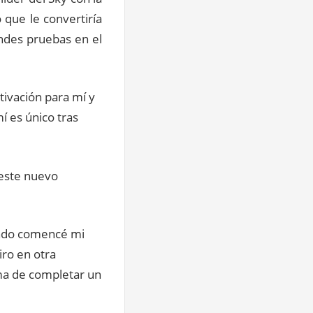
 que le convertiría
andes pruebas en el
tivación para mí y
í es único tras
 este nuevo
uando comencé mi
iro en otra
ma de completar un