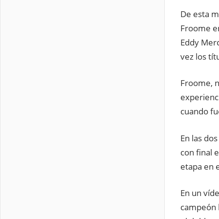
De esta ma
Froome en 
Eddy Merck
vez los tí
Froome, na
experienci
cuando fue
En las dos
con final 
etapa en e
En un víd
campeón br