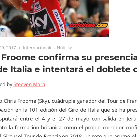
29, 2017
Internacionales
,
Noticias
 Froome confirma su presencia
de Italia e intentará el doblete
ted by
Steeven Mora
ico Chris Froome (Sky), cuádruple ganador del Tour de Fra
ipación en la 101 edición del Giro de Italia que se ha pr
sputará entre el 4 y el 27 de mayo con salida en Jeru
nto la formación británica como el propio corredor conf
l Giro y el Tour de Francia en 2018, un reto que asume el 