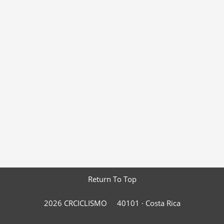
Return To Top
2026 CRCICLISMO
40101 ·
Costa Rica