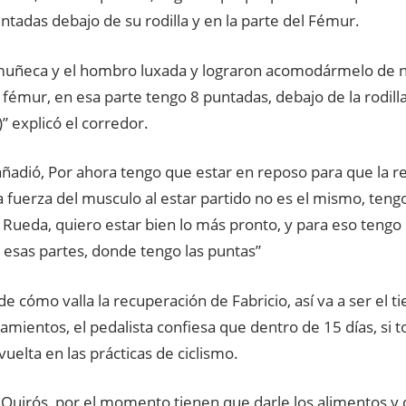
untadas debajo de su rodilla y en la parte del Fémur.
 muñeca y el hombro luxada y lograron acomodármelo de 
 fémur, en esa parte tengo 8 puntadas, debajo de la rodill
” explicó el corredor.
ñadió, Por ahora tengo que estar en reposo para que la r
a fuerza del musculo al estar partido no es el mismo, teng
e Rueda, quiero estar bien lo más pronto, y para eso tengo 
esas partes, donde tengo las puntas”
 cómo valla la recuperación de Fabricio, así va a ser el 
amientos, el pedalista confiesa que dentro de 15 días, si t
vuelta en las prácticas de ciclismo.
 Quirós, por el momento tienen que darle los alimentos y