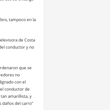
bro, tampoco en la
Televisora de Costa
 del conductor y no
 ordenaron que se
rredores no
dignado con el
del conductor de
an amarillista, y
s daños del carro”