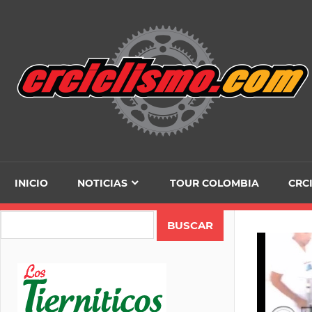
Skip
to
content
INICIO
NOTICIAS
TOUR COLOMBIA
CRC
Search