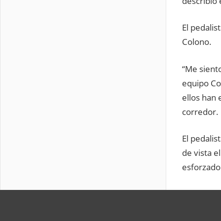
describió 
El pedali
Colono.
“Me siento
equipo Co
ellos han 
corredor.
El pedali
de vista e
esforzado