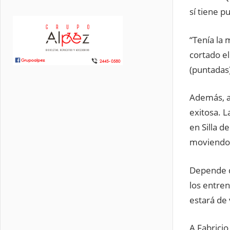
sí tiene p
“Tenía la
cortado el
(puntadas)
Además, a
exitosa. L
en Silla d
moviendo 
Depende de
los entren
estará de 
A Fabricio