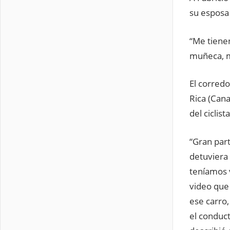
su esposa
“Me tiene
muñeca, m
El corredo
Rica (Cana
del ciclista
“Gran part
detuviera 
teníamos v
video que 
ese carro,
el conduct