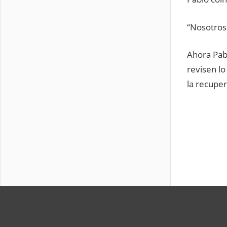
“Nosotros 
Ahora Pabl
revisen l
la recupe