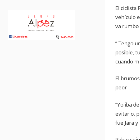
El ciclist
vehículo e
va rumbo 
” Tengo u
posible, 
cuando me
El brumos
peor
”Yo iba de
evitarlo, 
fue Jara y
Pablo coin