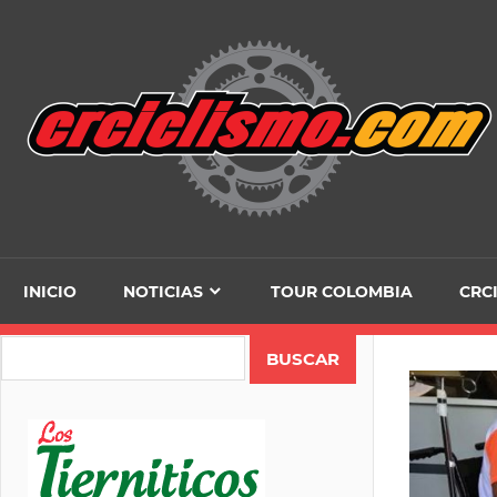
Skip
to
content
INICIO
NOTICIAS
TOUR COLOMBIA
CRC
Search