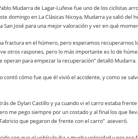
a Pablo Mudarra de Lagar-Lufese fue uno de los ciclistas arr
ste domingo en La Clásicas Nicoya, Mudarra ya salió del h
a San José para una mejor valoración y ver en qué momen
na fractura en el húmero, pero esperamos recuperarnos l
tuve otros raspones, pero lo más importante es lo de húme
 operan para empezar la recuperación” detalló Mudarra.
o contó cómo fue que él vivió el accidente, y como se sal
trás de Dylan Castillo y ya cuando vi el carro estaba frente
pero me pego siempre por un costado y al final los que llev
 Fabricio que pegaron de frente con el carro” aseveró.
cide con que el vehículo iba a mucha velocidad y por eso f