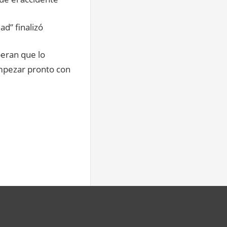
d” finalizó
peran que lo
empezar pronto con