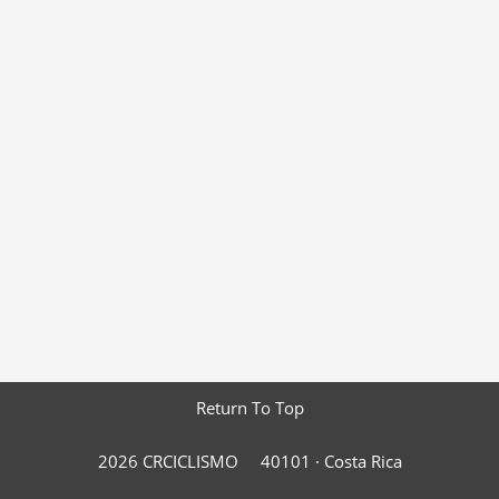
Return To Top
2026 CRCICLISMO
40101 ·
Costa Rica