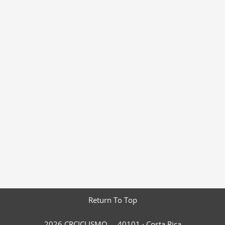
Return To Top
2026 CRCICLISMO
40101 ·
Costa Rica