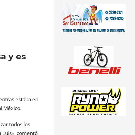
a y es
entras estaba en
al México.
zar todos los
 a Luis» comentó