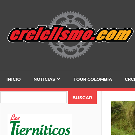
Skip
to
content
INICIO
NOTICIAS
TOUR COLOMBIA
CRC
Search