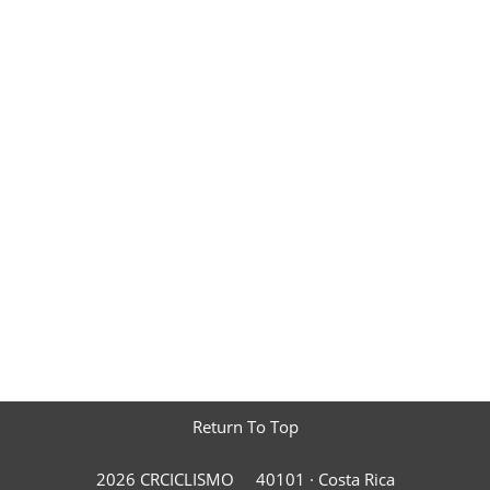
Return To Top
2026 CRCICLISMO
40101 ·
Costa Rica