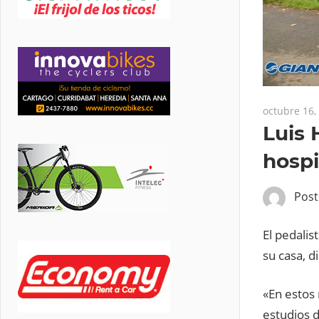
octubre 16,
Luis 
hospi
Pos
El pedali
su casa, d
«En estos 
estudios 