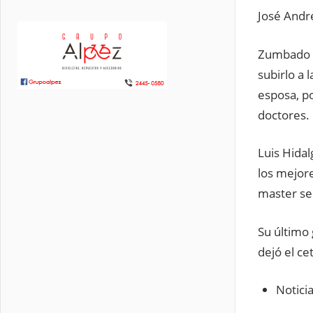
José Andr
Zumbado c
subirlo a 
esposa, po
doctores.
Luis Hidal
los mejore
master se
Su último
dejó el c
Noticia