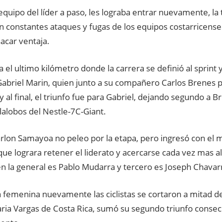
 equipo del líder a paso, les lograba entrar nuevamente, la 
on constantes ataques y fugas de los equipos costarricens
acar ventaja.
a el ultimo kilómetro donde la carrera se definió al sprin
Gabriel Marin, quien junto a su compañero Carlos Brenes 
y al final, el triunfo fue para Gabriel, dejando segundo a B
lalobos del Nestle-7C-Giant.
Marlon Samayoa no peleo por la etapa, pero ingresó con el
que lograra retener el liderato y acercarse cada vez mas al t
n la general es Pablo Mudarra y tercero es Joseph Chavarr
 femenina nuevamente las ciclistas se cortaron a mitad de 
ia Vargas de Costa Rica, sumó su segundo triunfo consecut