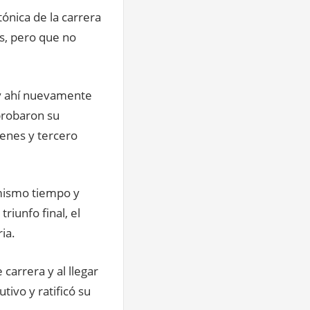
tónica de la carrera
es, pero que no
t y ahí nuevamente
probaron su
renes y tercero
 mismo tiempo y
riunfo final, el
ia.
carrera y al llegar
ivo y ratificó su