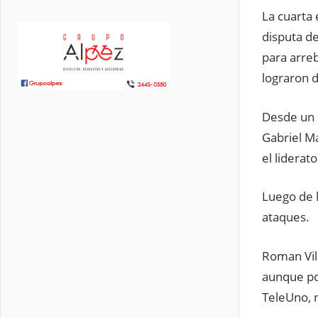
La cuarta 
disputa de
para arreb
lograron 
Desde un i
Gabriel Ma
el liderat
Luego de l
ataques.
Roman Vil
aunque por
TeleUno, 