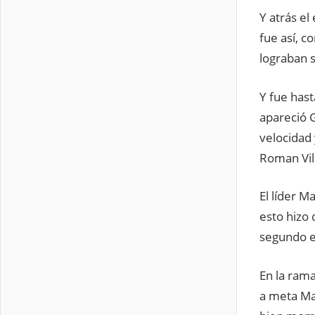
Y atrás el
fue así, c
lograban s
Y fue hast
apareció 
velocidad 
Roman Vil
El líder 
esto hizo 
segundo e
En la rama
a meta Mar