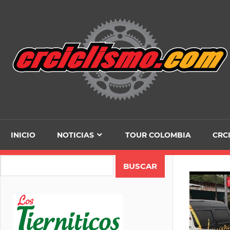
Skip
to
content
INICIO
NOTICIAS
TOUR COLOMBIA
CRC
Search