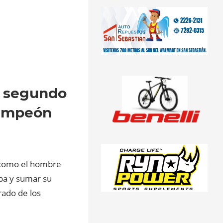
u segundo
campeón
e como el hombre
apa y sumar su
rado de los