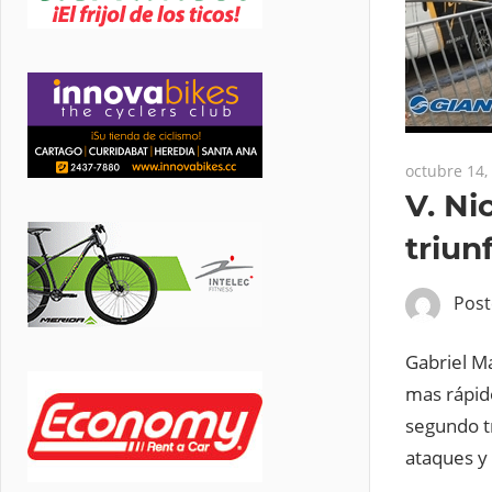
octubre 14,
V. Ni
triun
Pos
Gabriel M
mas rápido
segundo t
ataques y