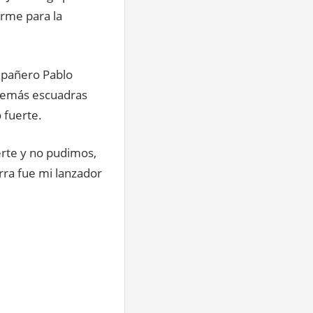
arme para la
ompañero Pablo
 demás escuadras
 fuerte.
erte y no pudimos,
rra fue mi lanzador