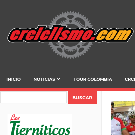
Skip
to
content
INICIO
NOTICIAS
TOUR COLOMBIA
CRC
Search