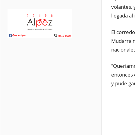
volantes,
llegada al 
El corred
Mudarra m
nacionales
“Queríamo
entonces 
y pude gan