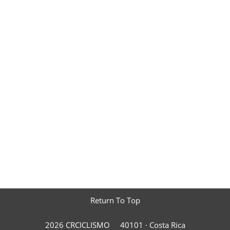
Return To Top
2026 CRCICLISMO
40101 ·
Costa Rica