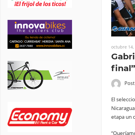
octubre 14,
Gabri
final
Pos
El selecci
Nicaragua
etapa un c
“Queríamos