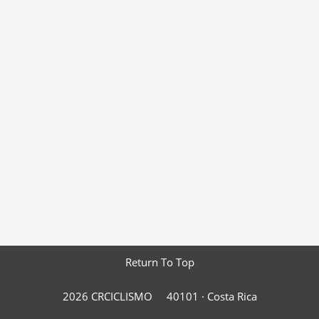
Return To Top
2026 CRCICLISMO
40101 ·
Costa Rica