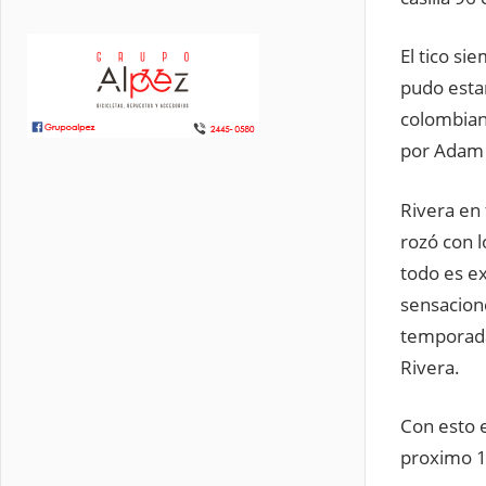
El tico si
pudo estar
colombian
por Adam 
Rivera en
rozó con 
todo es ex
sensacion
temporada
Rivera.
Con esto e
proximo 1