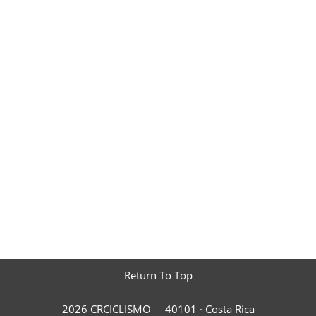
Return To Top
2026 CRCICLISMO
40101 ·
Costa Rica