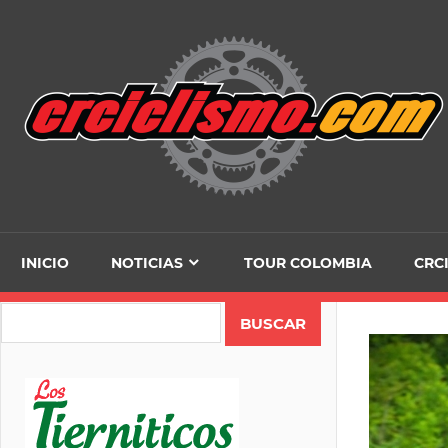
Skip
to
content
INICIO
NOTICIAS
TOUR COLOMBIA
CRC
Search