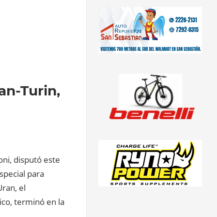
an-Turin,
oni, disputó este
special para
ran, el
ico, terminó en la