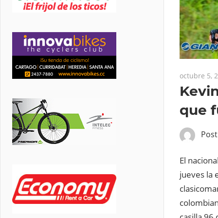
octubre 5, 
Kevin
que f
Pos
El naciona
jueves la 
clasicoman
colombiano
casilla 96