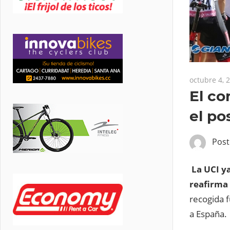
octubre 4, 
El co
el po
Pos
La UCI ya
reafirma 
recogida f
a España.