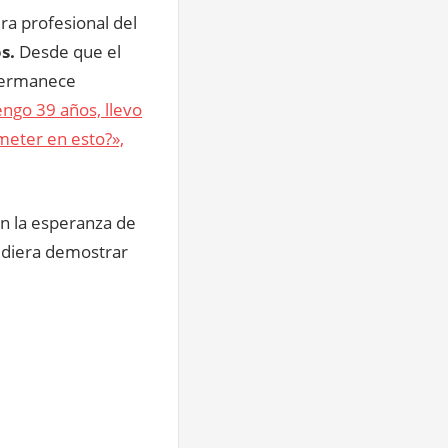
era profesional del
s.
Desde que el
 permanece
ngo 39 años, llevo
meter en esto?»,
n la esperanza de
pudiera demostrar