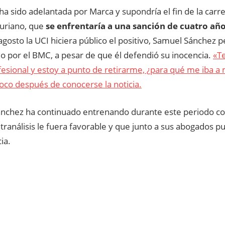
 ha sido adelantada por Marca y supondría el fin de la carr
sturiano, que
se enfrentaría a una sanción de cuatro año
agosto la UCI hiciera público el positivo, Samuel Sánchez
o por el BMC, a pesar de que él defendió su inocencia.
«Te
esional y estoy a punto de retirarme, ¿para qué me iba a 
oco después de conocerse la noticia.
nchez ha continuado entrenando durante este periodo co
tranálisis le fuera favorable y que junto a sus abogados 
ia.