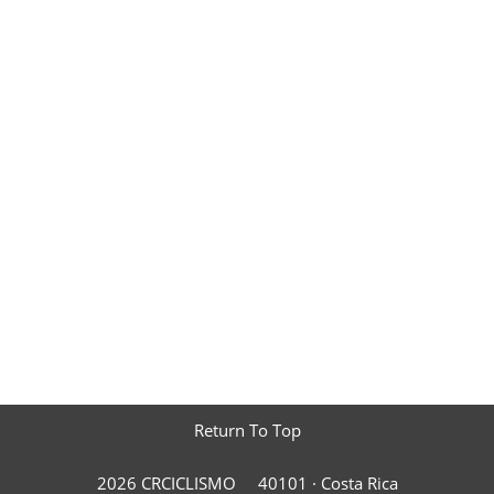
Return To Top
2026 CRCICLISMO
40101 ·
Costa Rica