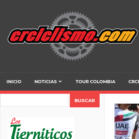
Skip
to
content
INICIO
NOTICIAS
TOUR COLOMBIA
CRC
Search