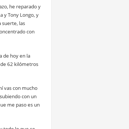
azo, he reparado y
a y Tony Longo, y
 suerte, las
concentrado con
a de hoy en la
 de 62 kilómetros
ahí vas con mucho
 subiendo con un
 que me paso es un
y todo lo que se