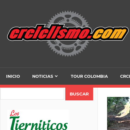
Skip
to
content
INICIO
NOTICIAS
TOUR COLOMBIA
CRC
Search