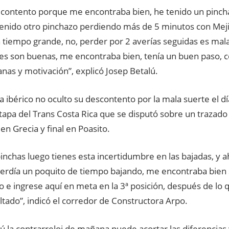
 contento porque me encontraba bien, he tenido un pinch
tenido otro pinchazo perdiendo más de 5 minutos con Meji
 tiempo grande, no, perder por 2 averías seguidas es mala
es son buenas, me encontraba bien, tenía un buen paso, 
nas y motivación”, explicó Josep Betalú.
ta ibérico no oculto su descontento por la mala suerte el dí
tapa del Trans Costa Rica que se disputó sobre un trazado
 en Grecia y final en Poasito.
inchas luego tienes esta incertidumbre en las bajadas, y 
perdía un poquito de tiempo bajando, me encontraba bien
o e ingrese aquí en meta en la 3ª posición, después de lo
tado”, indicó el corredor de Constructora Arpo.
ú la contrarreloj de mañana puede acortar las diferencias 