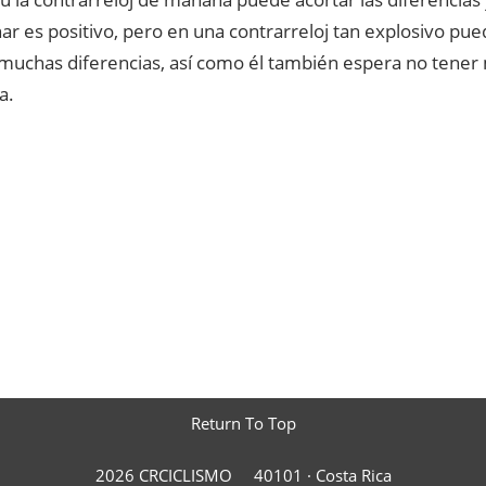
r es positivo, pero en una contrarreloj tan explosivo pu
uchas diferencias, así como él también espera no tener m
a.
Return To Top
2026 CRCICLISMO
40101 ·
Costa Rica