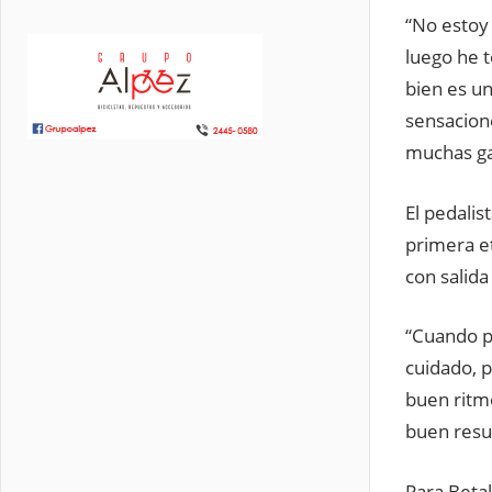
“No estoy
luego he 
bien es un
sensacion
muchas ga
El pedalis
primera e
con salida
“Cuando p
cuidado, 
buen ritm
buen resul
Para Betal