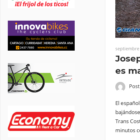
septiembre 
Josep
es ma
Pos
El español
bajándose 
Trans Cos
minutos co