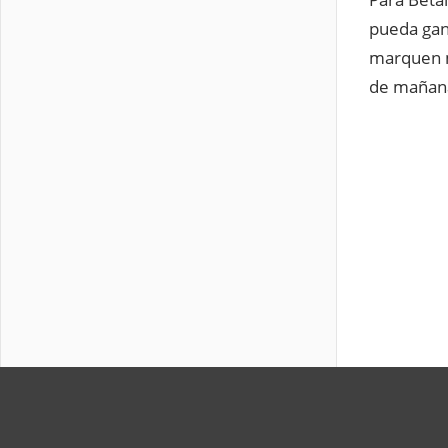
pueda gana
marquen m
de mañan