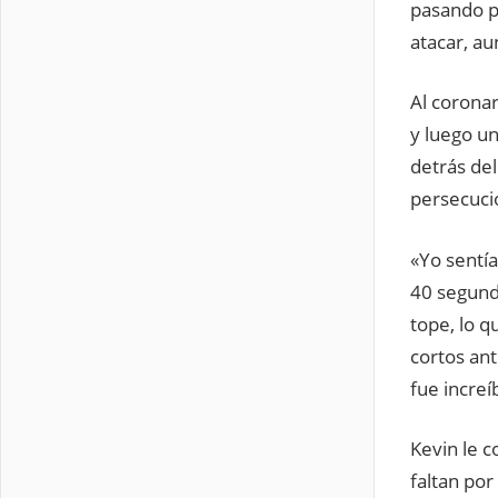
pasando p
atacar, a
Al coronar
y luego u
detrás del
persecució
«Yo sentía
40 segund
tope, lo q
cortos an
fue incre
Kevin le c
faltan por