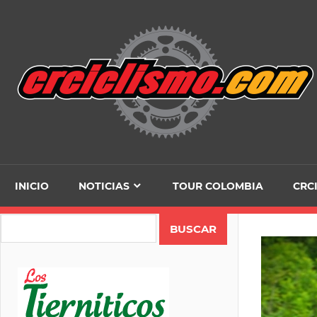
Skip
to
content
INICIO
NOTICIAS
TOUR COLOMBIA
CRC
Search