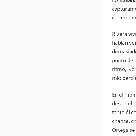
capturamos
cumbre de
Rivera vi
habían ve
demasiado,
punto de 
ritmo, ve
mio pero 
En el mom
desde el 
tanto él c
chance, cr
Ortega se