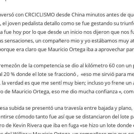
nversó con CRCICLISMO desde China minutos antes de que
 el joven pedalista detallo como se fue gestando su triunf
a fue hoy por lo que desde un inicio nos dijeron que nos
las sensaciones, un compañero mio y yo estábamos muy ate
 porque era claro que Mauricio Ortega iba a aprovechar pa
 remezón de la competencia se dio al kilómetro 60 con un
l 20 % donde el lote se fraccionó , «eso me sirvió para m
s, la verdad es que me sentí muy bien; incluso yo frene un
 de Mauricio Ortega, eso me dio mucha confianza «, com
sa subida se presentó una travesía entre bajada y plano, 
entirse cómodo tanto fue así que se distanciaron del lote 
o de Kevin Rivera que iba en fuga «se hizo un lote donde 
nos del Willier y Mauricio Ortega, un compañero mio que es