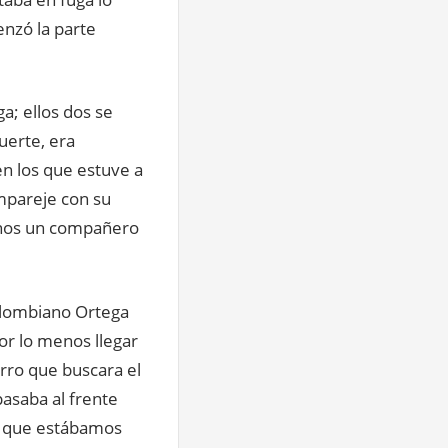
enzó la parte
a; ellos dos se
uerte, era
en los que estuve a
mpareje con su
rnos un compañero
olombiano Ortega
or lo menos llegar
rro que buscara el
pasaba al frente
do que estábamos