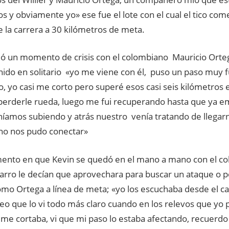
 y obviamente yo» ese fue el lote con el cual el tico com
 la carrera a 30 kilómetros de meta.
vió un momento de crisis con el colombiano Mauricio Orteg
nido en solitario «yo me viene con él, puso un paso muy f
 yo casi me corto pero superé esos casi seis kilómetros 
perderle rueda, luego me fui recuperando hasta que ya e
níamos subiendo y atrás nuestro venía tratando de llega
no nos pudo conectar»
ento en que Kevin se quedó en el mano a mano con el c
carro le decían que aprovechara para buscar un ataque o p
omo Ortega a línea de meta; «yo los escuchaba desde el ca
eo que lo vi todo más claro cuando en los relevos que yo 
 me cortaba, vi que mi paso lo estaba afectando, recuer