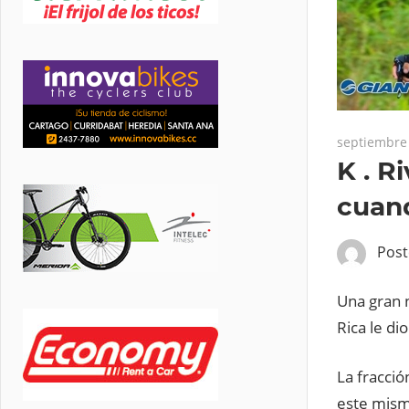
septiembre 
K . R
cuan
Pos
Una gran n
Rica le di
La fracció
este mism