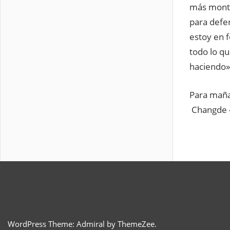
más monta
para defe
estoy en 
todo lo qu
haciendo»
Para mañan
Changde «
WordPress Theme: Admiral by ThemeZee.