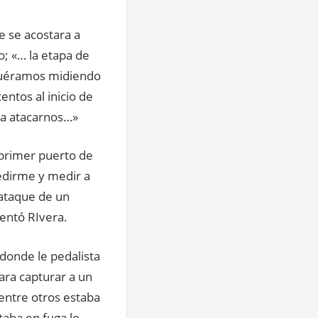
 se acostara a
o; «… la etapa de
 fuéramos midiendo
ntos al inicio de
ra atacarnos…»
 primer puerto de
edirme y medir a
 ataque de un
entó RIvera.
donde le pedalista
para capturar a un
entre otros estaba
taba en fuga lo