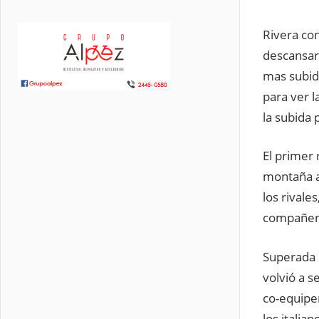
Rivera co
descansar,
mas subid
para ver 
la subida
El primer
montaña a
los rivale
compañero
Superada e
volvió a s
co-equiper
los italia