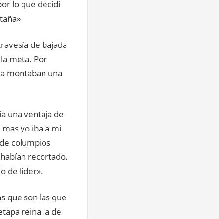
or lo que decidí
ntaña»
travesía de bajada
 la meta. Por
tina montaban una
ía una ventaja de
 mas yo iba a mi
r de columpios
 habían recortado.
o de líder».
as que son las que
etapa reina la de