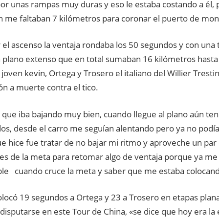
or unas rampas muy duras y eso le estaba costando a él, p
un me faltaban 7 kilómetros para coronar el puerto de mo
 el ascenso la ventaja rondaba los 50 segundos y con una 
n plano extenso que en total sumaban 16 kilómetros hasta
 joven kevin, Ortega y Trosero el italiano del Willier Tres
n a muerte contra el tico.
 que iba bajando muy bien, cuando llegue al plano aún ten
os, desde el carro me seguían alentando pero ya no podía
ue hice fue tratar de no bajar mi ritmo y aproveche un pa
tes de la meta para retomar algo de ventaja porque ya me
íble cuando cruce la meta y saber que me estaba colocand
olocó 19 segundos a Ortega y 23 a Trosero en etapas plan
 disputarse en este Tour de China, «se dice que hoy era la 