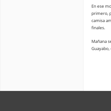
En ese mo
primero, p
camisa ama
finales.
Mañana ser
Guayabo, e