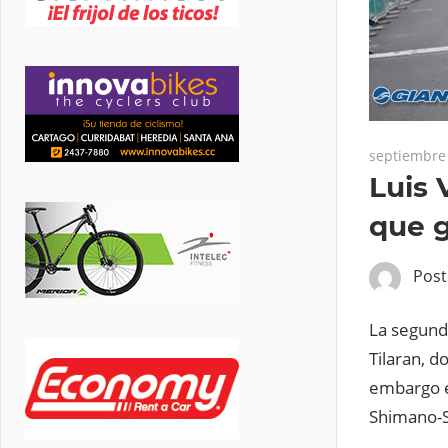
septiembre 
Luis 
que g
Pos
La segunda
Tilaran, d
embargo e
Shimano-Sc