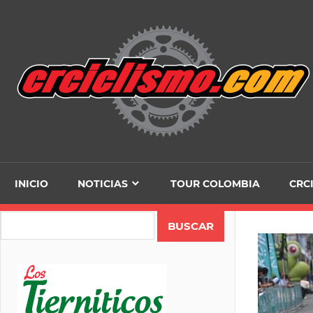
Skip
to
content
INICIO
NOTICIAS
TOUR COLOMBIA
CRC
Search