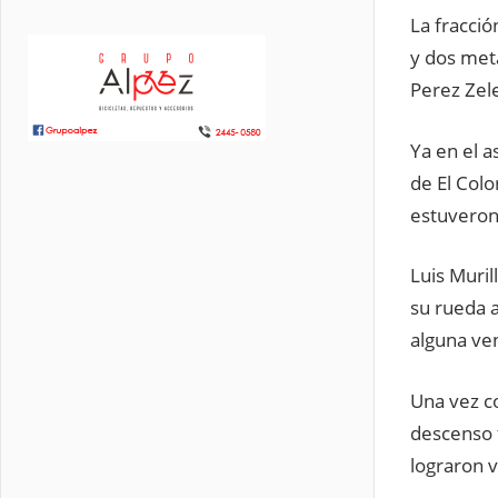
La fracci
y dos met
Perez Zele
Ya en el a
de El Colo
estuveron
Luis Muril
su rueda a
alguna ven
Una vez c
descenso 
lograron v