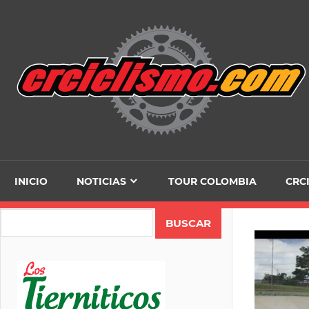
Skip
to
content
INICIO
NOTICIAS
TOUR COLOMBIA
CRC
Search