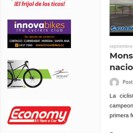
septiembre 
Mons
nacio
Pos
La cicli
campeona
primera 