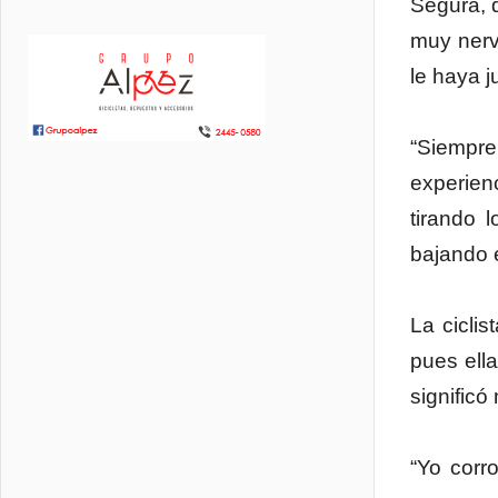
Segura, 
muy nerv
le haya j
“Siempr
experien
tirando 
bajando 
La ciclis
pues ella
significó
“Yo corr