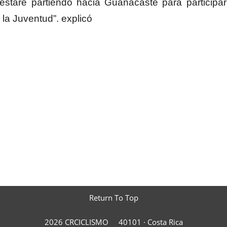
staré partiendo hacia Guanacaste para participar
 la Juventud”. explicó
Return To Top
2026 CRCICLISMO
40101 ·
Costa Rica