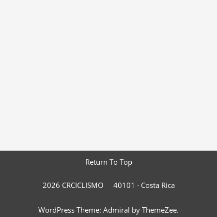
Return To Top
2026 CRCICLISMO
40101 ·
Costa Rica
WordPress Theme: Admiral by ThemeZee.