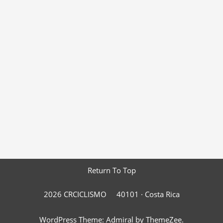
Return To Top
2026 CRCICLISMO
40101 ·
Costa Rica
WordPress Theme: Admiral by ThemeZee.