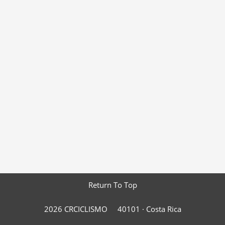
Return To Top
2026 CRCICLISMO
40101 ·
Costa Rica